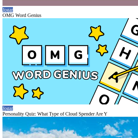
Jogar
OMG Word Genius
Jogar
Personality Quiz: What Type of Cloud Spender Are Y