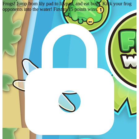
Frogs! Jump from lily pad to lilypad, and eat bugs. Kick your frog
opponents into the water! First to 15 points wins.